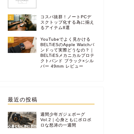
コスパ抜群！ノートPCデ
2
スクトップ化する為に揃え
るアイテム8選
YouTubeでよく見かける
3
BELTiESのApple Watchバ
ンドって実際どうなの？｜
BELTiESメカニカルプロテ
クトバンド ブラック×シル
バー 49mm レビュー
最近の投稿
週間少年ガジェボーグ
Vol.2｜心身ともにボロボ
ロな怒涛の一週間