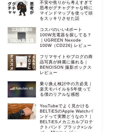
不安や焦りから考えすぎて
思考がグチャグチャな時に
マインドマップを使って頭
をスッキリさせた話
コスパのいい4ポート
100W充電器を探してる？
｜UGREEN Nexode
100W（CD226) レビュー
フリマサイトやブログの商
品写真が綺麗に撮れる｜
BENOISON 撮影ボックス
レビュー
乗り換え検討中の方必見｜
楽天モバイルを5年使って
る僕のリアルな感想
YouTubeでよく見かける
BELTiESのApple Watchバ
ンドって実際どうなの？｜
BELTiESメカニカルプロテ
クトバンド ブラック×シル