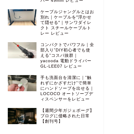
バー 49mm レビュー
ケーブルジャングルとはお
別れ｜ケーブルを″浮かせ
て隠せる″｜サンワダイレ
クト スチールケーブルト
レー レビュー
コンパクトでパワフル｜全
部入り”DIY初心者でも使
える”コスパ抜群｜
yacooda 電動ドライバー
GL-LEE07 レビュー
手も洗面台を清潔に｜”触
れずにかざすだけ”で簡単
にハンドソープを出せる｜
LOCOCO オートソープデ
ィスペンサーをレビュー
【週間少年ガジェボーグ】
ブログに侵略された日常
【創刊号】