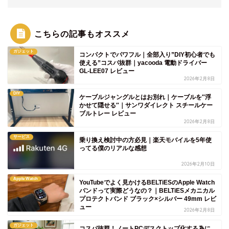
こちらの記事もオススメ
ガジェット
コンパクトでパワフル｜全部入り”DIY初心者でも
使える”コスパ抜群｜yacooda 電動ドライバー
GL-LEE07 レビュー
2026年2月8日
DIY
ケーブルジャングルとはお別れ｜ケーブルを″浮
かせて隠せる″｜サンワダイレクト スチールケー
ブルトレー レビュー
2026年2月8日
サービス
乗り換え検討中の方必見｜楽天モバイルを5年使
ってる僕のリアルな感想
2026年2月10日
Apple Watch
YouTubeでよく見かけるBELTiESのApple Watch
バンドって実際どうなの？｜BELTiESメカニカル
プロテクトバンド ブラック×シルバー 49mm レビ
ュー
2026年2月8日
ガジェット
コスパ抜群！ノートPCデスクトップ化する為に