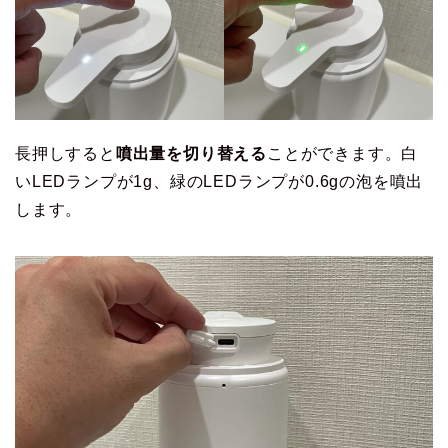
長押しすると
噴出量を切り替える
ことができます。白
いLEDランプが1g、緑のLEDランプが0.6gの泡を噴出
します。