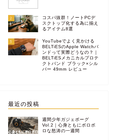
コスパ抜群！ノートPCデ
2
スクトップ化する為に揃え
るアイテム8選
YouTubeでよく見かける
3
BELTiESのApple Watchバ
ンドって実際どうなの？｜
BELTiESメカニカルプロテ
クトバンド ブラック×シル
バー 49mm レビュー
最近の投稿
週間少年ガジェボーグ
Vol.2｜心身ともにボロボ
ロな怒涛の一週間