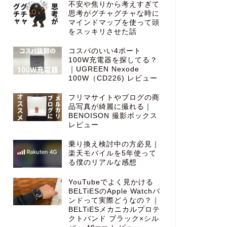
不安や焦りから考えすぎて
思考がグチャグチャな時に
マインドマップを使って頭
をスッキリさせた話
コスパのいい4ポート
100W充電器を探してる？
｜UGREEN Nexode
100W（CD226) レビュー
フリマサイトやブログの商
品写真が綺麗に撮れる｜
BENOISON 撮影ボックス
レビュー
乗り換え検討中の方必見｜
楽天モバイルを5年使って
る僕のリアルな感想
YouTubeでよく見かける
BELTiESのApple Watchバ
ンドって実際どうなの？｜
BELTiESメカニカルプロテ
クトバンド ブラック×シル