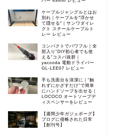
バー 49mm レビュー
ケーブルジャングルとはお
別れ｜ケーブルを″浮かせ
て隠せる″｜サンワダイレ
クト スチールケーブルト
レー レビュー
コンパクトでパワフル｜全
部入り”DIY初心者でも使
える”コスパ抜群｜
yacooda 電動ドライバー
GL-LEE07 レビュー
手も洗面台を清潔に｜”触
れずにかざすだけ”で簡単
にハンドソープを出せる｜
LOCOCO オートソープデ
ィスペンサーをレビュー
【週間少年ガジェボーグ】
ブログに侵略された日常
【創刊号】