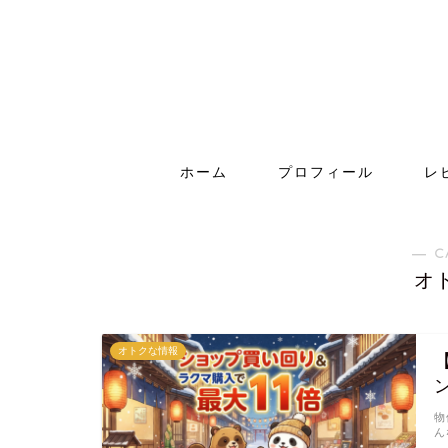
ホーム
プロフィール
レ
― C
オ
オトクな情報
物
ん